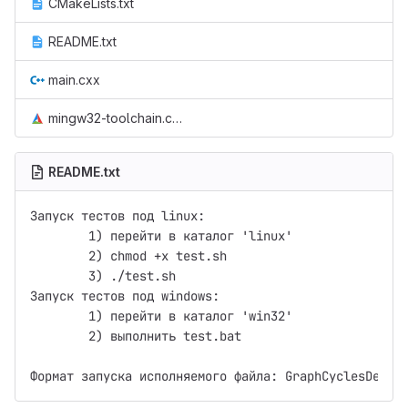
CMakeLists.txt
README.txt
main.cxx
mingw32-toolchain.cmake
README.txt
Запуск тестов под linux:

	1) перейти в каталог 'linux'

	2) chmod +x test.sh

	3) ./test.sh

Запуск тестов под windows:

	1) перейти в каталог 'win32'

	2) выполнить test.bat
