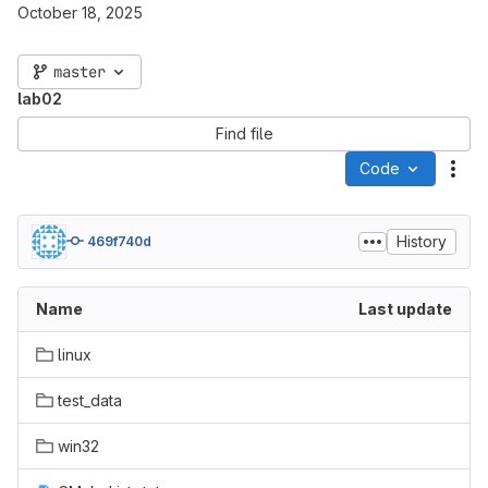
October 18, 2025
master
lab02
Find file
Code
Act
History
469f740d
Name
Last update
linux
test_data
win32