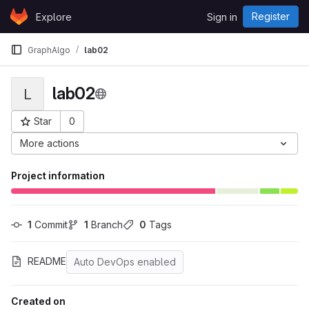
Skip to content
Register
Explore
Sign in
GitLab
GraphAlgo
lab02
lab02
L
Star
0
Project ID: 3303
More actions
Project information
1
 Commit
1
 Branch
0
 Tags
README
Auto DevOps enabled
Created on